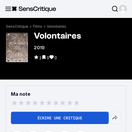
SensCritique
>
Films
>
Volontaires
Volontaires
2019
1
0
0
Ma note
ÉCRIRE UNE CRITIQUE