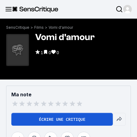
SensCritique
>
Films
>
Vomi d'amour
Vomi d'amour
1
0
0
Ma note
ÉCRIRE UNE CRITIQUE