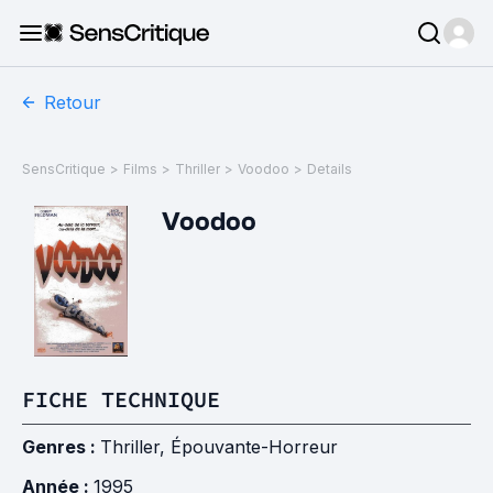
Retour
SensCritique
>
Films
>
Thriller
>
Voodoo
>
Details
Voodoo
FICHE TECHNIQUE
Genres :
Thriller
,
Épouvante-Horreur
Année :
1995