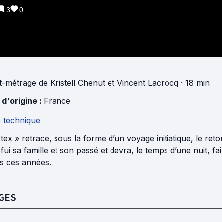
3
0
t-métrage
de
Kristell Chenut
et
Vincent Lacrocq
· 18 min
 d'origine :
France
e technique
tex » retrace, sous la forme d’un voyage initiatique, le r
 fui sa famille et son passé et devra, le temps d’une nuit, f
es ces années.
GES