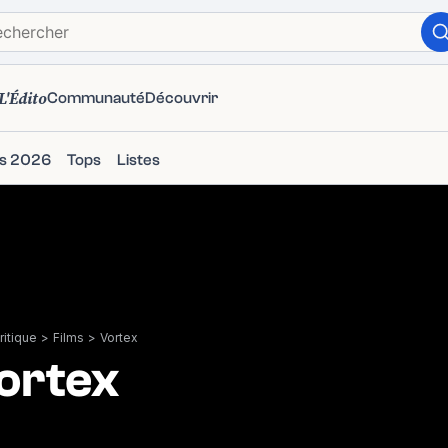
L'Édito
Communauté
Découvrir
ms 2026
Tops
Listes
itique
>
Films
>
Vortex
ortex