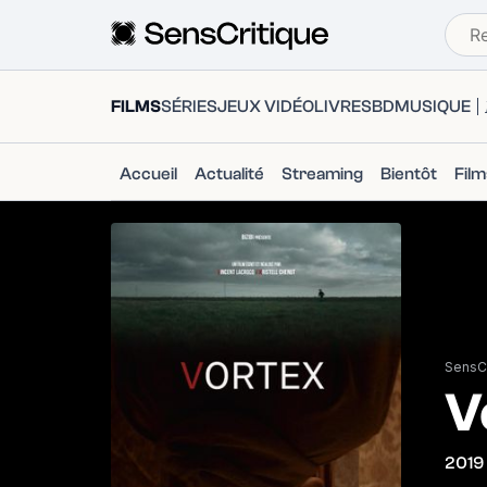
FILMS
SÉRIES
JEUX VIDÉO
LIVRES
BD
MUSIQUE
Accueil
Actualité
Streaming
Bientôt
Fil
SensCr
V
2019