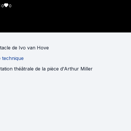
0
0
tacle
de
Ivo van Hove
e technique
ation théâtrale de la pièce d'Arthur Miller