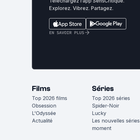
Téléchargez l’app SensCritique.
Explorez. Vibrez. Partagez.
EN SAVOIR PLUS
Films
Séries
Top 2026 films
Top 2026 séries
Obsession
Spider-Noir
L'Odyssée
Lucky
Actualité
Les nouvelles séries
moment