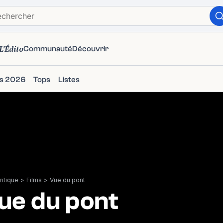
L'Édito
Communauté
Découvrir
ms 2026
Tops
Listes
itique
>
Films
>
Vue du pont
ue du pont