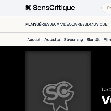
FILMS
SÉRIES
JEUX VIDÉO
LIVRES
BD
MUSIQUE
Accueil
Actualité
Streaming
Bientôt
Fil
SensCr
V