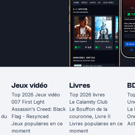
Jeux vidéo
Livres
B
Top 2026 Jeux vidéo
Top 2026 livres
To
007 First Light
Le Calamity Club
Une
Assassin's Creed: Black
Le Bouffon de la
La 
 du
Flag - Resynced
couronne, Livre II
One
Jeux populaires en ce
Livres populaires en ce
Act
moment
moment