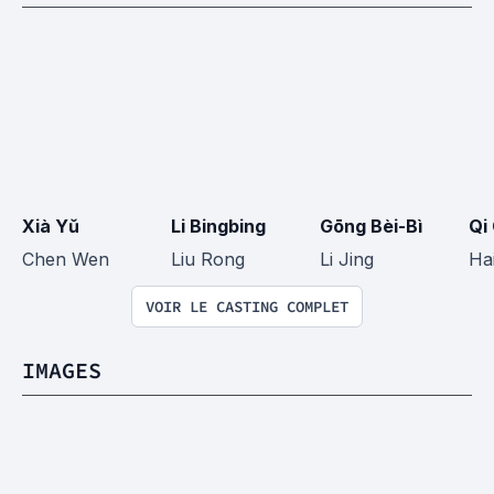
Xià Yǔ
Li Bingbing
Gōng Bèi-Bì
Qi
Chen Wen
Liu Rong
Li Jing
Ha
VOIR LE CASTING COMPLET
IMAGES