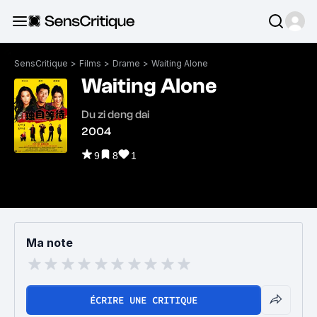
SensCritique
>
Films
>
Drame
>
Waiting Alone
Waiting Alone
Du zi deng dai
2004
9
8
1
Ma note
ÉCRIRE UNE CRITIQUE