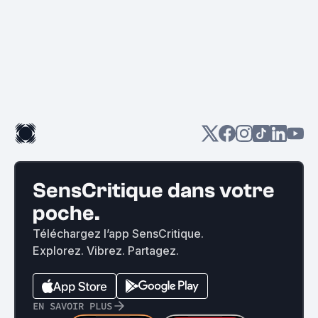
SensCritique dans votre
poche.
Téléchargez l’app SensCritique.
Explorez. Vibrez. Partagez.
EN SAVOIR PLUS