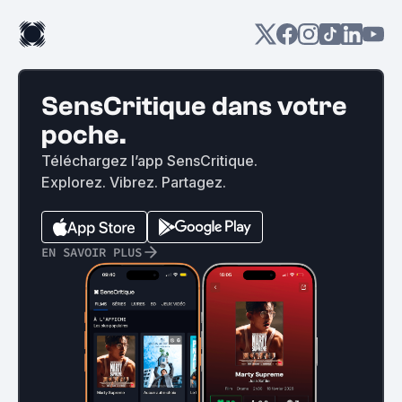
SensCritique dans votre
poche.
Téléchargez l’app SensCritique.
Explorez. Vibrez. Partagez.
EN SAVOIR PLUS