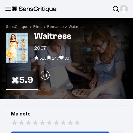
SensCritique
>
Films
>
Romance
>
Waitress
Waitress
2007
515
247
30
5.9
Ma note