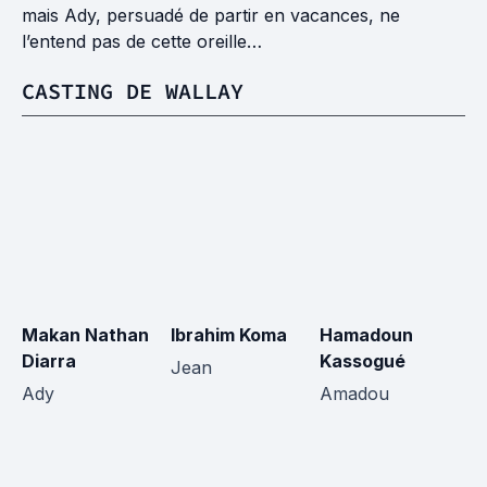
mais Ady, persuadé de partir en vacances, ne
l’entend pas de cette oreille…
CASTING DE WALLAY
Makan Nathan
Ibrahim Koma
Hamadoun
J
Diarra
Kassogué
K
Jean
Ady
Amadou
M