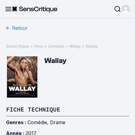
Retour
SensCritique
>
Films
>
Comédie
>
Wallay
>
Details
Wallay
FICHE TECHNIQUE
Genres :
Comédie
,
Drame
Année :
2017