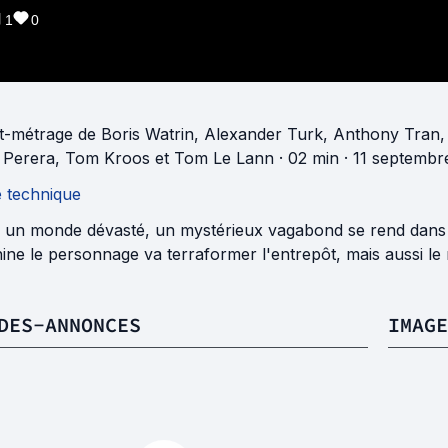
1
0
t-métrage
de
Boris Watrin
,
Alexander Turk
,
Anthony Tran
 Perera
,
Tom Kroos
et
Tom Le Lann
· 02 min
· 11 septembr
e technique
 un monde dévasté, un mystérieux vagabond se rend dans 
ne le personnage va terraformer l'entrepôt, mais aussi le
DES-ANNONCES
IMAGE