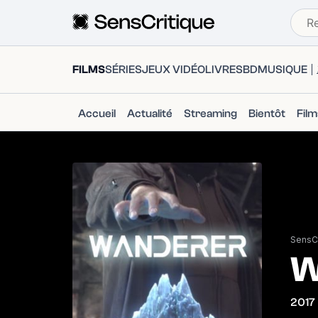
FILMS
SÉRIES
JEUX VIDÉO
LIVRES
BD
MUSIQUE
Accueil
Actualité
Streaming
Bientôt
Fil
SensCr
W
2017