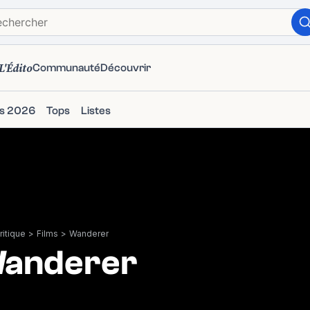
L'Édito
Communauté
Découvrir
ms 2026
Tops
Listes
itique
>
Films
>
Wanderer
anderer