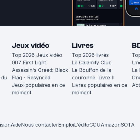
Jeux vidéo
Livres
B
Top 2026 Jeux vidéo
Top 2026 livres
To
007 First Light
Le Calamity Club
Une
Assassin's Creed: Black
Le Bouffon de la
La 
 du
Flag - Resynced
couronne, Livre II
One
Jeux populaires en ce
Livres populaires en ce
Act
moment
moment
nsion
Aide
Nous contacter
Emploi
L'édito
CGU
Amazon
SOTA