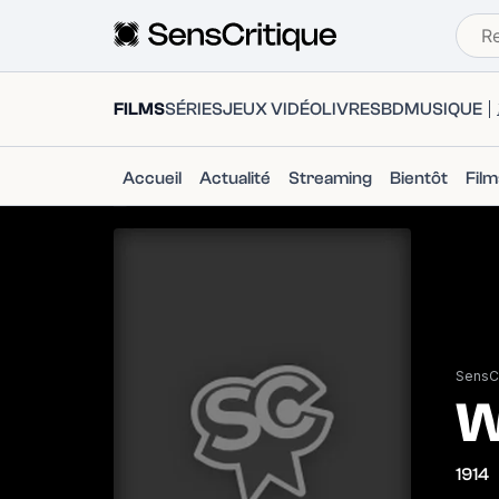
FILMS
SÉRIES
JEUX VIDÉO
LIVRES
BD
MUSIQUE
Accueil
Actualité
Streaming
Bientôt
Fil
SensCr
W
1914