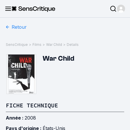
Retour
SensCritique
>
Films
>
War Child
>
Details
War Child
FICHE TECHNIQUE
Année :
2008
Pays d'origine :
États-Unis