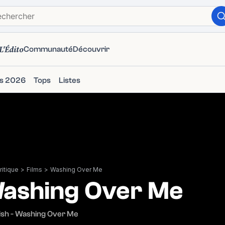
L'Édito
Communauté
Découvrir
ms 2026
Tops
Listes
itique
>
Films
>
Washing Over Me
ashing Over Me
ish - Washing Over Me