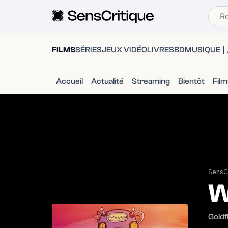
FILMS
SÉRIES
JEUX VIDÉO
LIVRES
BD
MUSIQUE
Accueil
Actualité
Streaming
Bientôt
Fil
SensCr
W
Goldf