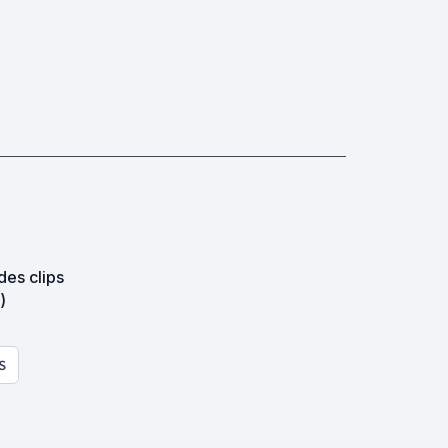
des clips
)
S