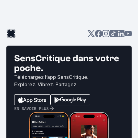
SensCritique dans votre
poche.
Téléchargez l’app SensCritique.
Explorez. Vibrez. Partagez.
EN SAVOIR PLUS