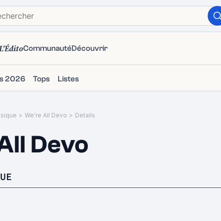
L'Édito
Communauté
Découvrir
ms 2026
Tops
Listes
sique
>
We're All Devo
>
Details
All Devo
UE