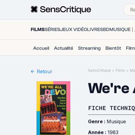
FILMS
SÉRIES
JEUX VIDÉO
LIVRES
BD
MUSIQUE
Accueil
Actualité
Streaming
Bientôt
Fil
SensCritique
>
Films
>
Mu
Retour
We're 
FICHE TECHNIQ
Genre :
Musique
Année :
1983