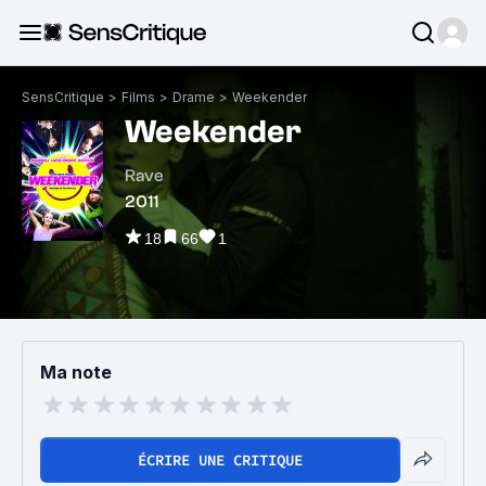
SensCritique
>
Films
>
Drame
>
Weekender
Weekender
Rave
2011
18
66
1
Ma note
ÉCRIRE UNE CRITIQUE