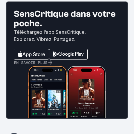
SensCritique dans votre
poche.
Téléchargez l’app SensCritique.
Explorez. Vibrez. Partagez.
EN SAVOIR PLUS