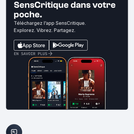
SensCritique dans votre
poche.
Téléchargez l’app SensCritique.
Explorez. Vibrez. Partagez.
EN SAVOIR PLUS