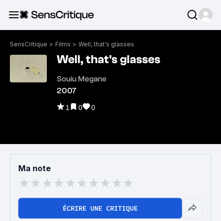
SensCritique
>
Films
>
Well, that's glasses
Well, that's glasses
Souiu Megane
2007
1
0
0
Ma note
ÉCRIRE UNE CRITIQUE