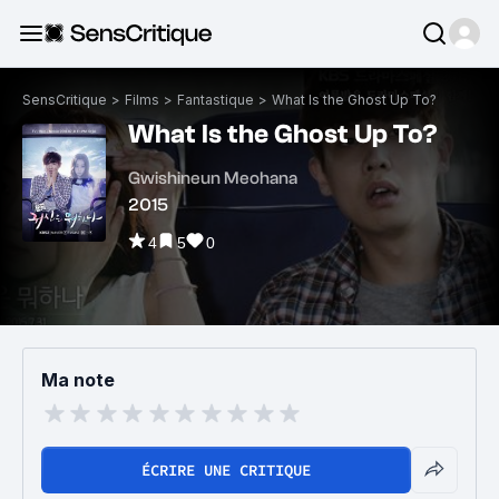
SensCritique
>
Films
>
Fantastique
>
What Is the Ghost Up To?
What Is the Ghost Up To?
Gwishineun Meohana
2015
4
5
0
Ma note
ÉCRIRE UNE CRITIQUE