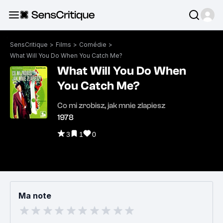
SensCritique
>
Films
>
Comédie
>
What Will You Do When You Catch Me?
What Will You Do When
You Catch Me?
Co mi zrobisz, jak mnie zlapiesz
1978
3
1
0
Ma note