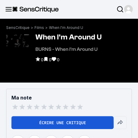
SensCritique
>
Films
>
When I'm Around U
When I'm Around U
BURNS - When I'm Around U
0
0
0
Ma note
ÉCRIRE UNE CRITIQUE