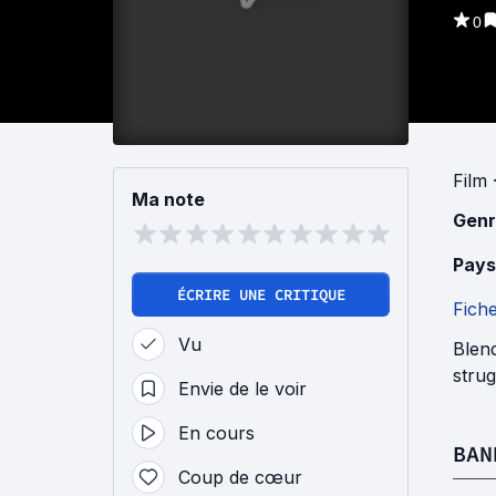
0
Film
·
Ma note
Genr
Pays
ÉCRIRE UNE CRITIQUE
Fich
Vu
Blend
strug
Envie de le voir
En cours
BAN
Coup de cœur