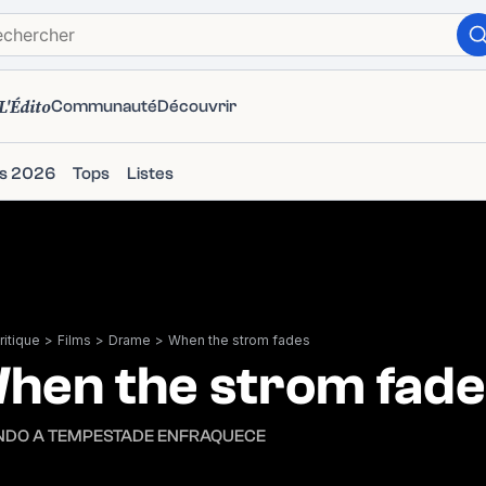
L'Édito
Communauté
Découvrir
ms 2026
Tops
Listes
itique
>
Films
>
Drame
>
When the strom fades
hen the strom fade
DO A TEMPESTADE ENFRAQUECE