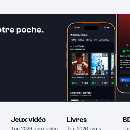
otre poche.
Jeux vidéo
Livres
B
Top 2026 Jeux vidéo
Top 2026 livres
To