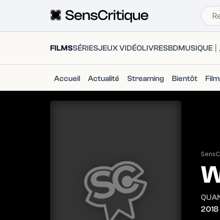
FILMS
SÉRIES
JEUX VIDÉO
LIVRES
BD
MUSIQUE
Accueil
Actualité
Streaming
Bientôt
Fil
SensCr
W
QUAN
2018