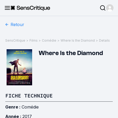
Retour
SensCritique
>
Films
>
Comédie
>
Where Is the Diamond
>
Details
Where Is the Diamond
FICHE TECHNIQUE
Genre :
Comédie
Année :
2017