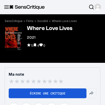
SensCritique
>
Films
>
Société
>
Where Love Lives
Where Love Lives
2021
5
4
0
Ma note
ÉCRIRE UNE CRITIQUE