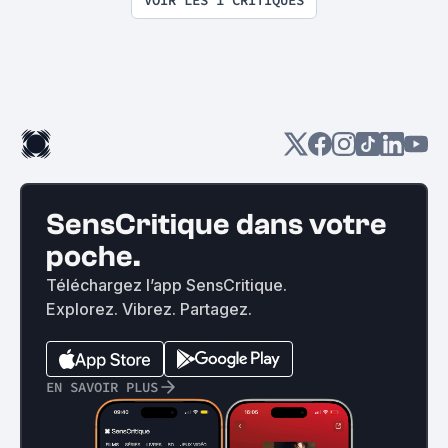
SensCritique dans votre
poche.
Téléchargez l’app SensCritique.
Explorez. Vibrez. Partagez.
EN SAVOIR PLUS