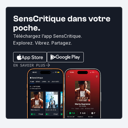
SensCritique dans votre
poche.
Téléchargez l’app SensCritique.
Explorez. Vibrez. Partagez.
EN SAVOIR PLUS