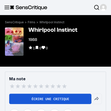
SensCritique
>
Films
>
Whirlpool Instinct
Whirlpool Instinct
1988
1
0
0
Ma note
ÉCRIRE UNE CRITIQUE