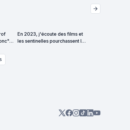
rof
En 2023, j'écoute des films et
onc",
les sentinelles pourchassent les
e !
mutants
S