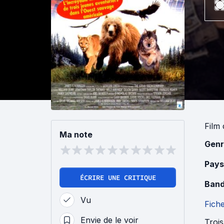
Film
Ma note
Genr
Pays
ÉCRIRE UNE CRITIQUE
Band
Vu
Fich
Envie de le voir
Trois