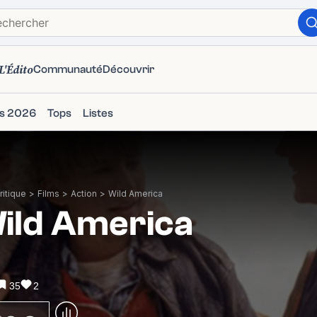
L'Édito
Communauté
Découvrir
ms 2026
Tops
Listes
itique
>
Films
>
Action
>
Wild America
ild America
35
2