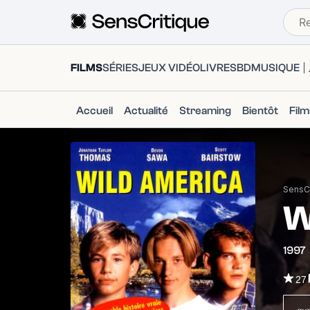
FILMS
SÉRIES
JEUX VIDÉO
LIVRES
BD
MUSIQUE
Accueil
Actualité
Streaming
Bientôt
Fil
SensCr
W
1997
27