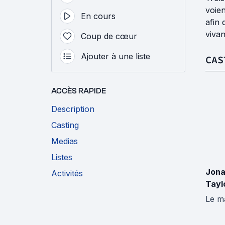
voien
En cours
afin 
vivan
Coup de cœur
Ajouter à une liste
CAS
ACCÈS RAPIDE
Description
Casting
Medias
Listes
Jona
Activités
Tayl
Le m