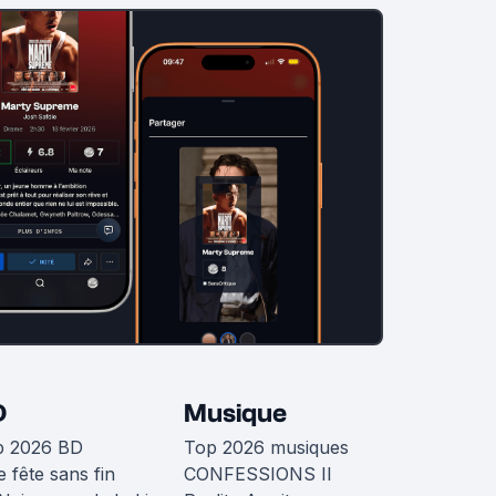
D
Musique
p 2026 BD
Top 2026 musiques
 fête sans fin
CONFESSIONS II