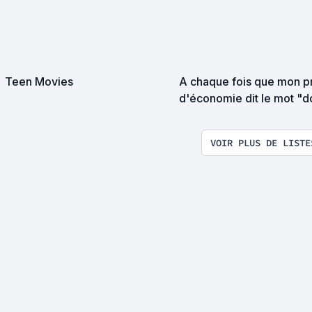
Teen Movies
A chaque fois que mon p
d'économie dit le mot "d
j'ajoute un film à cette list
VOIR PLUS DE LISTE