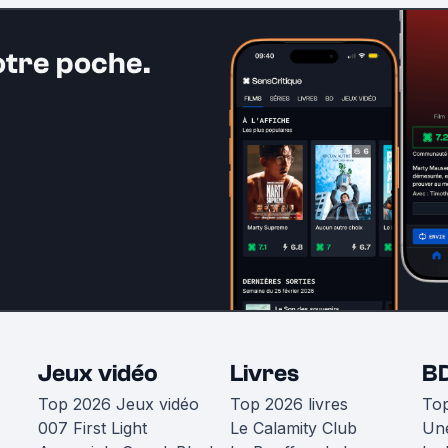
otre poche.
Jeux vidéo
Livres
B
Top 2026 Jeux vidéo
Top 2026 livres
To
007 First Light
Le Calamity Club
Une