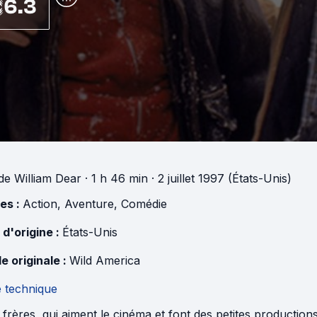
6.3
de
William Dear
· 1 h 46 min
· 2 juillet 1997 (États-Unis)
es :
Action
,
Aventure
,
Comédie
 d'origine :
États-Unis
e originale :
Wild America
e technique
 frères, qui aiment le cinéma et font des petites productio