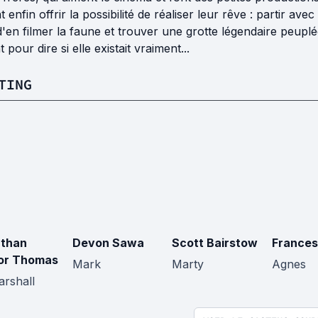
t enfin offrir la possibilité de réaliser leur rêve : partir 
d'en filmer la faune et trouver une grotte légendaire peup
t pour dire si elle existait vraiment...
TING
than
Devon Sawa
Scott Bairstow
Frances
or Thomas
Mark
Marty
Agnes
arshall