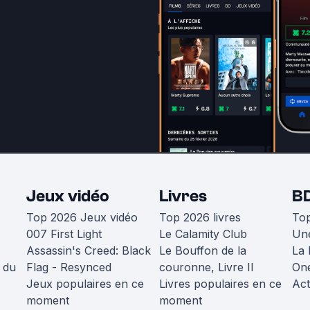
Jeux vidéo
Livres
B
Top 2026 Jeux vidéo
Top 2026 livres
To
007 First Light
Le Calamity Club
Une
Assassin's Creed: Black
Le Bouffon de la
La 
 du
Flag - Resynced
couronne, Livre II
One
Jeux populaires en ce
Livres populaires en ce
Act
moment
moment