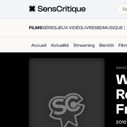
FILMS
SÉRIES
JEUX VIDÉO
LIVRES
BD
MUSIQUE
Accueil
Actualité
Streaming
Bientôt
Fil
SensCr
W
R
F
2010