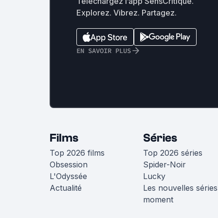
Téléchargez l’app SensCritique.
Explorez. Vibrez. Partagez.
EN SAVOIR PLUS
Films
Séries
Top 2026 films
Top 2026 séries
Obsession
Spider-Noir
L'Odyssée
Lucky
Actualité
Les nouvelles séries
moment