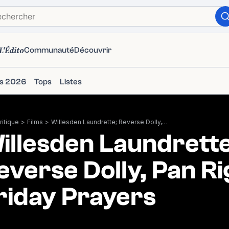
L'Édito
Communauté
Découvrir
ms 2026
Tops
Listes
itique
>
Films
>
Willesden Laundrette; Reverse Dolly, Pan Right, Friday Prayers
illesden Laundrette
everse Dolly, Pan Ri
riday Prayers