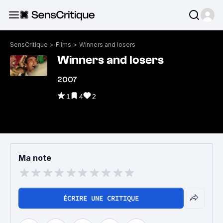
SensCritique
>
Films
>
Winners and losers
Winners and losers
2007
1
4
2
Ma note
ÉCRIRE UNE CRITIQUE