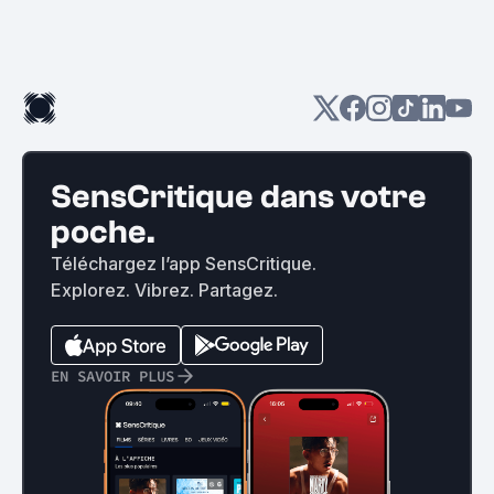
SensCritique dans votre
poche.
Téléchargez l’app SensCritique.
Explorez. Vibrez. Partagez.
EN SAVOIR PLUS