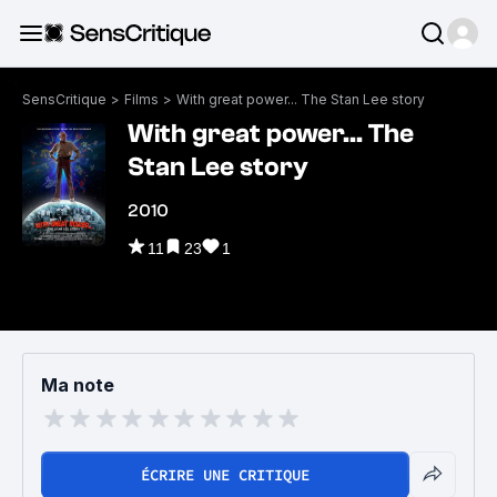
SensCritique
>
Films
>
With great power... The Stan Lee story
With great power... The
Stan Lee story
2010
11
23
1
Ma note
ÉCRIRE UNE CRITIQUE