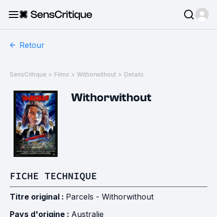
Retour
SensCritique
>
Films
>
Withorwithout
>
Details
Withorwithout
FICHE TECHNIQUE
Titre original :
Parcels - Withorwithout
Pays d'origine :
Australie