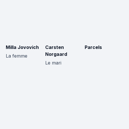
Milla Jovovich
Carsten
Parcels
J
Norgaard
C
La femme
Le mari