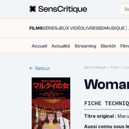
FILMS
SÉRIES
JEUX VIDÉO
LIVRES
BD
MUSIQUE
Accueil
Actualité
Streaming
Bientôt
Fil
SensCritique
>
Films
>
Co
Retour
Woman 
FICHE TECHNIQ
Titre original :
Maru
Aussi connu sous l