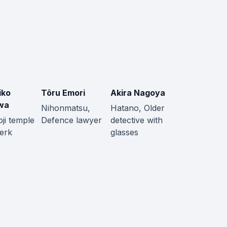
iko
Tôru Emori
Akira Nagoya
wa
Nihonmatsu,
Hatano, Older
ji temple
Defence lawyer
detective with
lerk
glasses