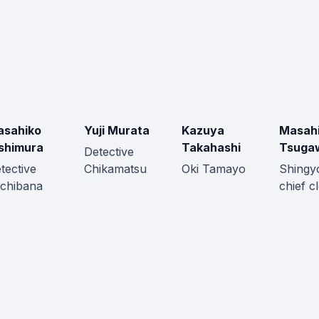
asahiko
Yuji Murata
Kazuya
Masah
shimura
Takahashi
Tsuga
Detective
tective
Chikamatsu
Oki Tamayo
Shingyo
chibana
chief c