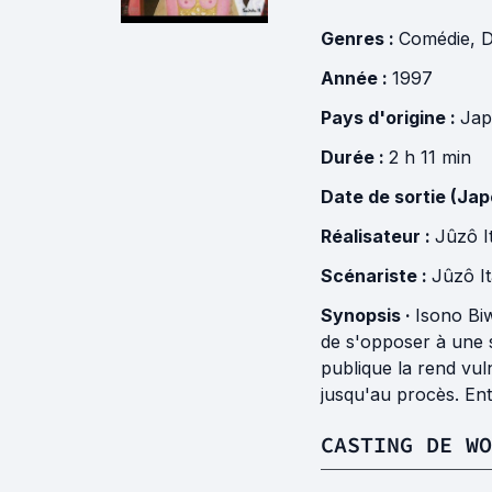
Genres :
Comédie
,
Année :
1997
Pays d'origine :
Ja
Durée :
2 h 11 min
Date de sortie (Jap
Réalisateur :
Jûzô I
Scénariste :
Jûzô I
Synopsis ·
Isono Biw
de s'opposer à une s
publique la rend vul
jusqu'au procès. Ent
CASTING DE WO