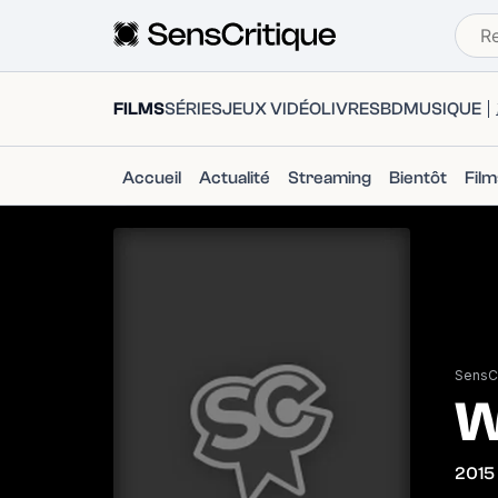
FILMS
SÉRIES
JEUX VIDÉO
LIVRES
BD
MUSIQUE
Accueil
Actualité
Streaming
Bientôt
Fil
SensCr
W
2015