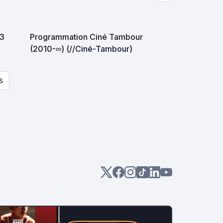
23
Programmation Ciné Tambour
(2010-∞) (//Ciné-Tambour)
S