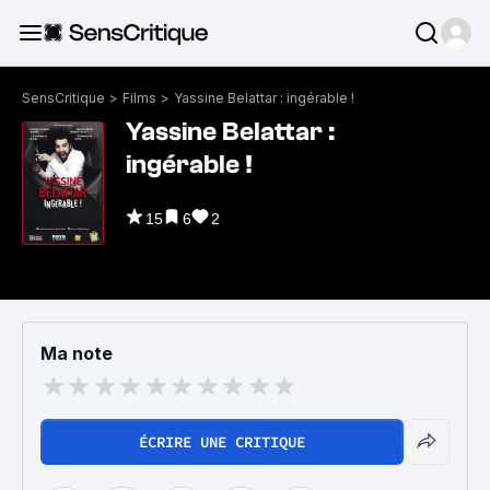
SensCritique
>
Films
>
Yassine Belattar : ingérable !
Yassine Belattar :
ingérable !
15
6
2
Ma note
ÉCRIRE UNE CRITIQUE