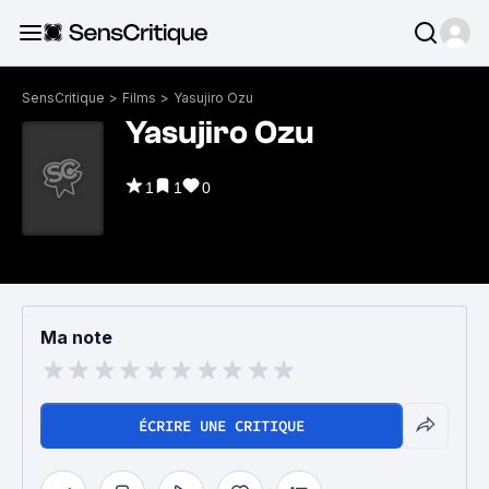
SensCritique
>
Films
>
Yasujiro Ozu
Yasujiro Ozu
1
1
0
Ma note
ÉCRIRE UNE CRITIQUE