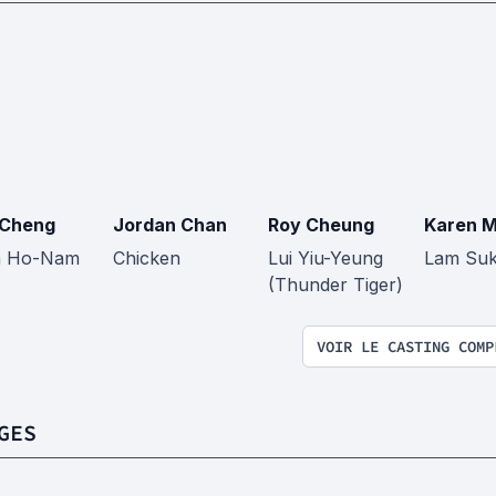
 Cheng
Jordan Chan
Roy Cheung
Karen 
n Ho-Nam
Chicken
Lui Yiu-Yeung
Lam Suk
(Thunder Tiger)
VOIR LE CASTING COMP
GES