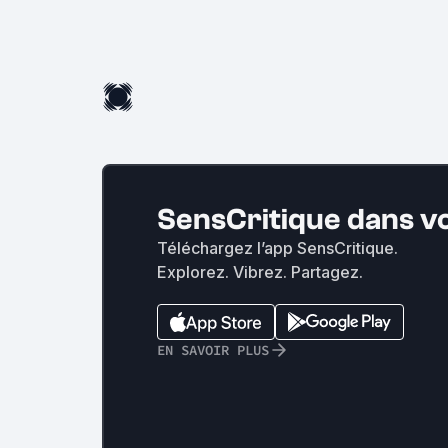
SensCritique dans v
Téléchargez l’app SensCritique.
Explorez. Vibrez. Partagez.
EN SAVOIR PLUS