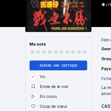
17
Film
Ma note
Genr
Grou
ÉCRIRE UNE CRITIQUE
Pays
Vu
Fich
Envie de le voir
La m
pouvo
En cours
CAS
Coup de cœur