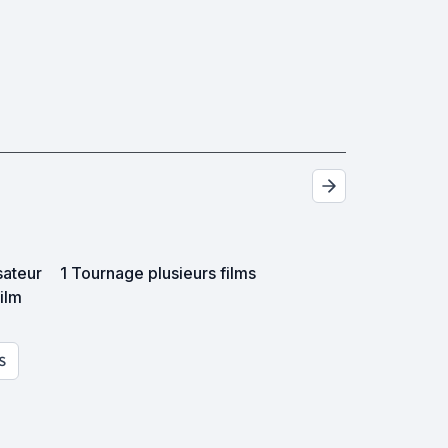
sateur
1 Tournage plusieurs films
film
S