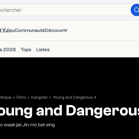
L'Édito
Communauté
Découvrir
ms 2026
Tops
Listes
itique
>
Films
>
Gangster
>
Young and Dangerous 4
oung and Dangerou
o waak jai: Jin mo bat sing