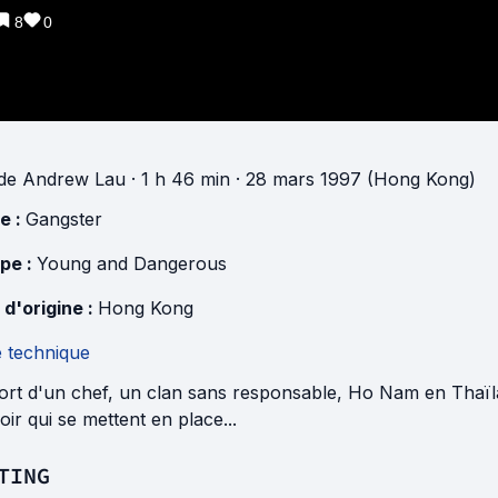
8
0
de
Andrew Lau
· 1 h 46 min
· 28 mars 1997 (Hong Kong)
e :
Gangster
pe :
Young and Dangerous
 d'origine :
Hong Kong
e technique
ort d'un chef, un clan sans responsable, Ho Nam en Thaïlan
ir qui se mettent en place...
TING