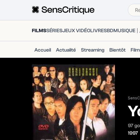
FILMS
SÉRIES
JEUX VIDÉO
LIVRES
BD
MUSIQUE
Accueil
Actualité
Streaming
Bientôt
Fil
SensCr
Y
97 go
1997