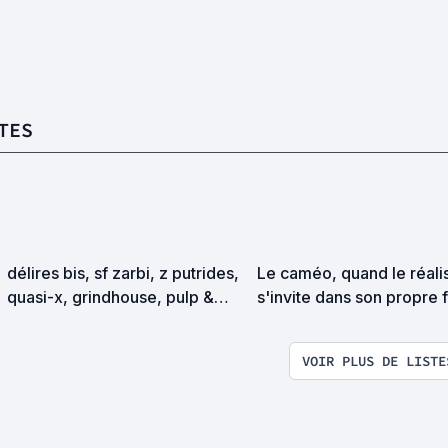
TES
délires bis, sf zarbi, z putrides,
Le caméo, quand le réali
quasi-x, grindhouse, pulp &
s'invite dans son propre 
exploitation en tous genres
VOIR PLUS DE LISTE