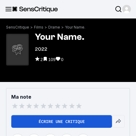
SensCritique
>
Films
>
Drame
>
Your Name.
Your Name.
2022
2
109
0
Ma note
ÉCRIRE UNE CRITIQUE