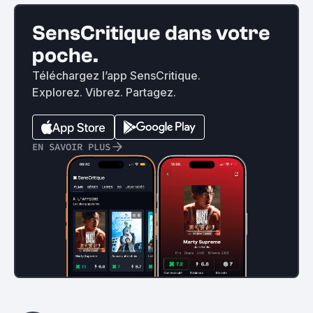
SensCritique dans votre
poche.
Téléchargez l’app SensCritique.
Explorez. Vibrez. Partagez.
EN SAVOIR PLUS