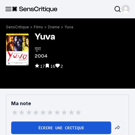
SensCritique
>
Films
>
Drame
>
Yuva
Yuva
युवा
2004
17
16
2
Ma note
ÉCRIRE UNE CRITIQUE