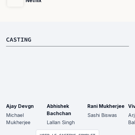
Netflix
CASTING
Ajay Devgn
Abhishek 
Rani Mukherjee
Vi
Bachchan
Michael 
Sashi Biswas
Ar
Mukherjee
Lallan Singh
Ba