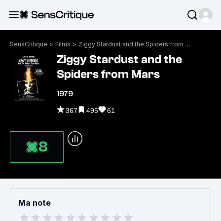
SensCritique
>
Films
>
Ziggy Stardust and the Spiders from Mars
Ziggy Stardust and the
Spiders from Mars
1979
367
495
61
8
Ma note