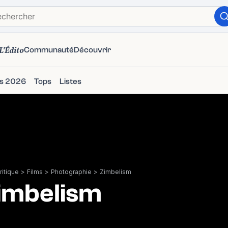
L'Édito
Communauté
Découvrir
ms 2026
Tops
Listes
itique
>
Films
>
Photographie
>
Zimbelism
imbelism