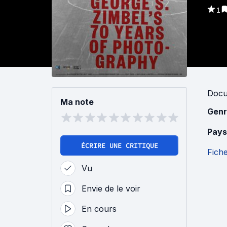
1
Docu
Ma note
Genr
Pays
ÉCRIRE UNE CRITIQUE
Fich
Vu
Envie de le voir
En cours