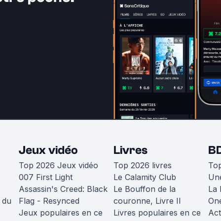
Jeux vidéo
Livres
B
Top 2026 Jeux vidéo
Top 2026 livres
To
007 First Light
Le Calamity Club
Une
Assassin's Creed: Black
Le Bouffon de la
La 
 du
Flag - Resynced
couronne, Livre II
One
Jeux populaires en ce
Livres populaires en ce
Act