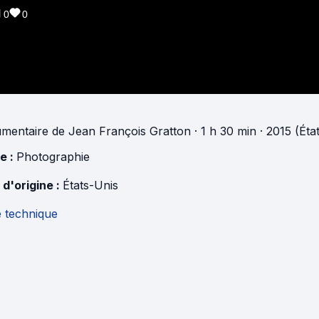
0
0
mentaire
de
Jean François Gratton
· 1 h 30 min
· 2015 (Éta
e :
Photographie
 d'origine :
États-Unis
e technique