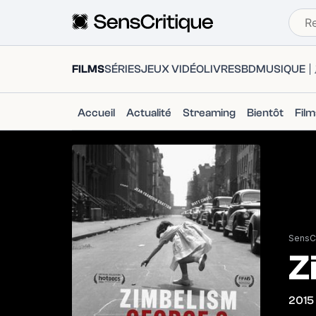
FILMS
SÉRIES
JEUX VIDÉO
LIVRES
BD
MUSIQUE
Accueil
Actualité
Streaming
Bientôt
Fil
SensCr
Z
2015