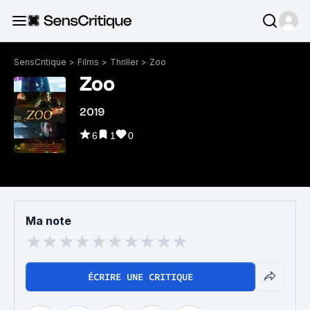
SensCritique
>
Films
>
Thriller
>
Zoo
Zoo
2019
6
1
0
Ma note
ÉCRIRE UNE CRITIQUE