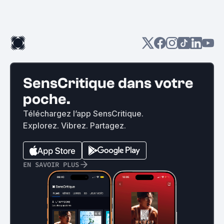
SensCritique dans votre
poche.
Téléchargez l’app SensCritique.
Explorez. Vibrez. Partagez.
EN SAVOIR PLUS