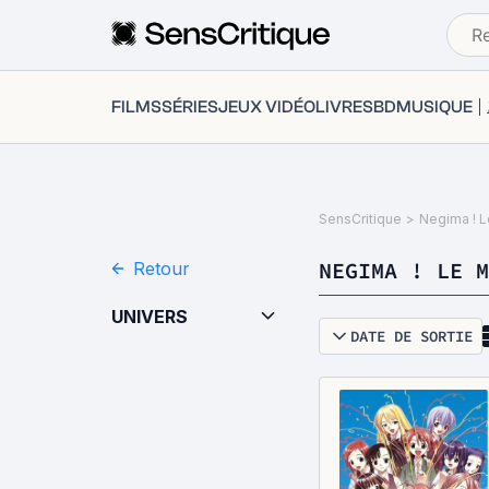
FILMS
SÉRIES
JEUX VIDÉO
LIVRES
BD
MUSIQUE
SensCritique
>
Negima ! L
NEGIMA ! LE M
Retour
UNIVERS
DATE DE SORTIE
Tout
(
66
)
Séries
(
6
)
BD
(
60
)