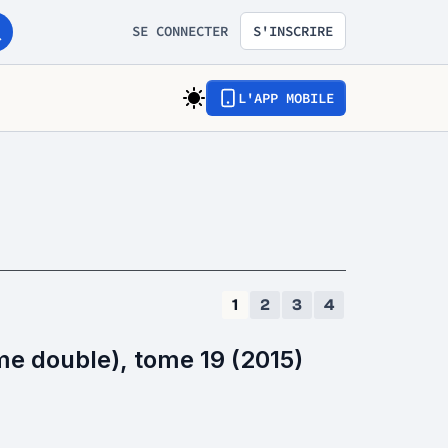
SE CONNECTER
S'INSCRIRE
L'APP MOBILE
1
2
3
4
me double), tome 19 (2015)