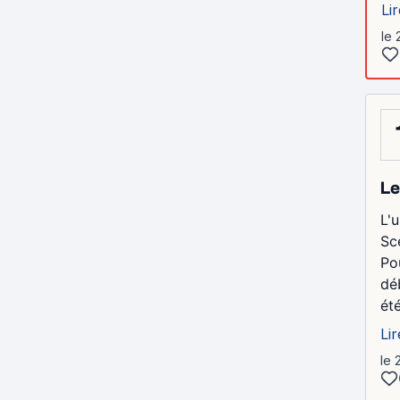
Lir
le 
Le
L'
Sc
Pou
dé
été
Lir
le 