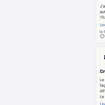
J'a
au
Tit
Lir
le 
Cr
Le
fa
di
Le
Lir