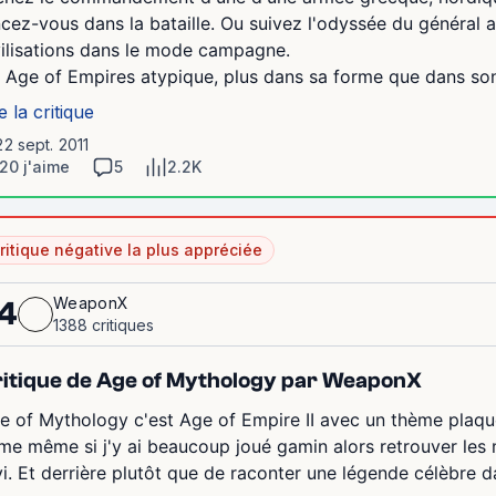
ncez-vous dans la bataille. Ou suivez l'odyssée du général a
vilisations dans le mode campagne.
 Age of Empires atypique, plus dans sa forme que dans son
e la critique
22 sept. 2011
20 j'aime
5
2.2K
ritique négative la plus appréciée
WeaponX
4
1388 critiques
itique de Age of Mythology par WeaponX
e of Mythology c'est Age of Empire II avec un thème plaq
me même si j'y ai beaucoup joué gamin alors retrouver le
vi. Et derrière plutôt que de raconter une légende célèbre 