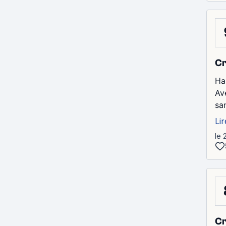
Cr
Ha
Av
sa
Lir
le 
Cr