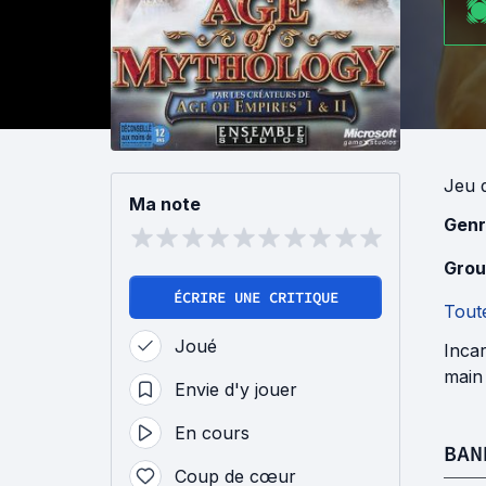
Jeu
Ma note
Genr
Grou
ÉCRIRE UNE CRITIQUE
Toute
Joué
Incar
main
Envie d'y jouer
En cours
BAN
Coup de cœur