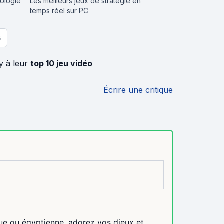
hologie
Les meilleurs jeux de stratégie en
temps réel sur PC
S
y à leur
top 10 jeu vidéo
Écrire une critique
e ou égyptienne, adorez vos dieux et