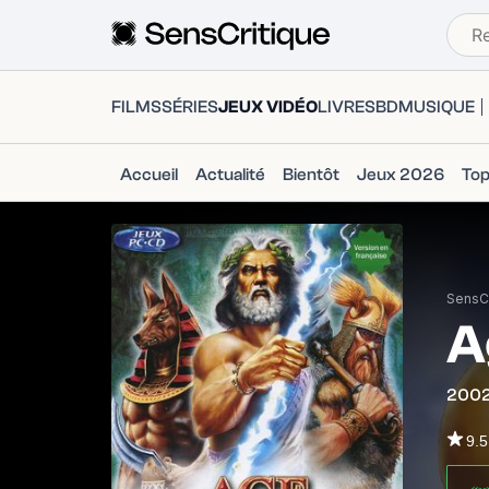
FILMS
SÉRIES
JEUX VIDÉO
LIVRES
BD
MUSIQUE
Accueil
Actualité
Bientôt
Jeux 2026
To
SensCr
A
200
9.