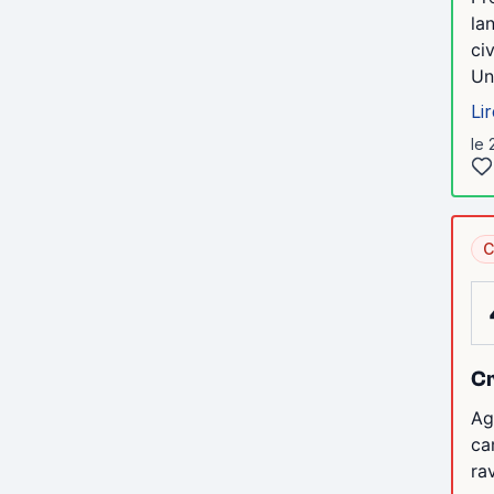
la
ci
Un
Lir
le 
C
Cr
Ag
ca
ra