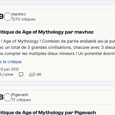
mavhoc
9
1270 critiques
itique de Age of Mythology par mavhoc
 ! Age of Mythology ! Combien de partie endiablé ais-je put 
ec un total de 3 grandes civilisations, chacune avec 3 dieux
ns compter les multiples dieux mineurs ! Un potentiel énorm
e la critique
26 juin 2012
5 j'aime
1.4K
Pigevach
8
17 critiques
itique de Age of Mythology par Pigevach