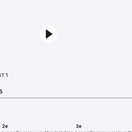
ST
1
S
2
e
3
e