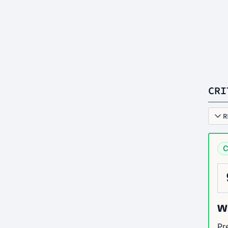
CRI
R
C
Wr
Pr