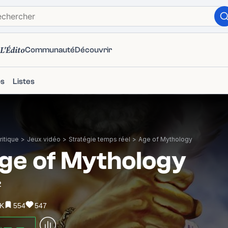
L'Édito
Communauté
Découvrir
ps
Listes
itique
>
Jeux vidéo
>
Stratégie temps réel
>
Age of Mythology
ge of Mythology
2
5K
554
547