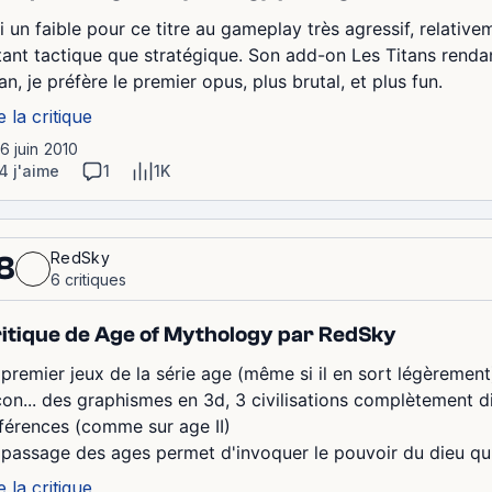
i un faible pour ce titre au gameplay très agressif, relative
tant tactique que stratégique. Son add-on Les Titans rendant
an, je préfère le premier opus, plus brutal, et plus fun.
e la critique
16 juin 2010
4 j'aime
1
1K
RedSky
8
6 critiques
itique de Age of Mythology par RedSky
 premier jeux de la série age (même si il en sort légèrement)
çon... des graphismes en 3d, 3 civilisations complètement d
fférences (comme sur age II)
 passage des ages permet d'invoquer le pouvoir du dieu qu'
e la critique