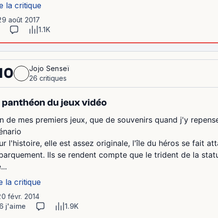
e la critique
29 août 2017
1.1K
Jojo Senseï
10
26 critiques
 panthéon du jeux vidéo
un de mes premiers jeux, que de souvenirs quand j'y repens
énario
r l'histoire, elle est assez originale, l'île du héros se fait a
barquement. Ils se rendent compte que le trident de la statue
...
e la critique
20 févr. 2014
6 j'aime
1.9K