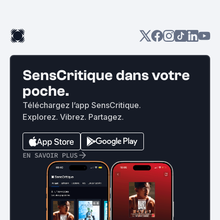
SensCritique dans votre
poche.
Téléchargez l’app SensCritique.
Explorez. Vibrez. Partagez.
EN SAVOIR PLUS