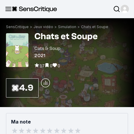
SensCritique
>
Jeux vidéo
>
Simulation
>
Chats et Soupe
Chats et Soupe
Cats & Soup
2021
17
0
0
4.9
Ma note