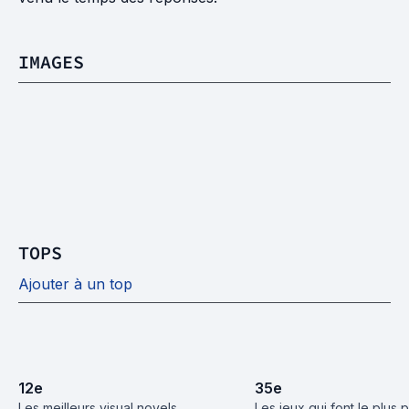
IMAGES
TOPS
Ajouter à un top
12
e
35
e
Les meilleurs visual novels
Les jeux qui font le plus 