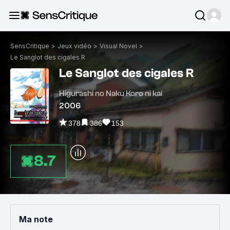
SensCritique
>
Jeux vidéo
>
Visual Novel
>
Le Sanglot des cigales R
Le Sanglot des cigales R
Higurashi no Naku Koro ni kai
2006
378
386
153
8.7
Ma note