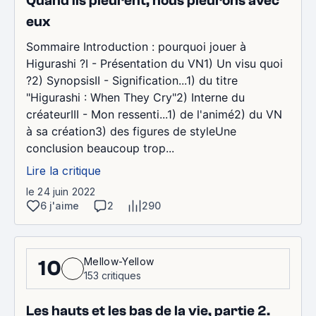
Quand ils pleurent, nous pleurons avec
eux
Sommaire Introduction : pourquoi jouer à
Higurashi ?I - Présentation du VN1) Un visu quoi
?2) SynopsisII - Signification...1) du titre
"Higurashi : When They Cry"2) Interne du
créateurIII - Mon ressenti...1) de l'animé2) du VN
à sa création3) des figures de styleUne
conclusion beaucoup trop...
Lire la critique
le 24 juin 2022
6 j'aime
2
290
Mellow-Yellow
10
153 critiques
Les hauts et les bas de la vie, partie 2.