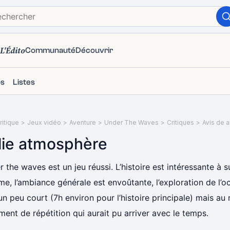
L'Édito
Communauté
Découvrir
ps
Listes
itique
>
Jeux vidéo
>
Aventure
>
Under The Waves
>
Critiques
>
Avis de 
lie atmosphère
 the waves est un jeu réussi. L’histoire est intéressante à s
me, l’ambiance générale est envoûtante, l’exploration de l’
un peu court (7h environ pour l’histoire principale) mais au
ment de répétition qui aurait pu arriver avec le temps.