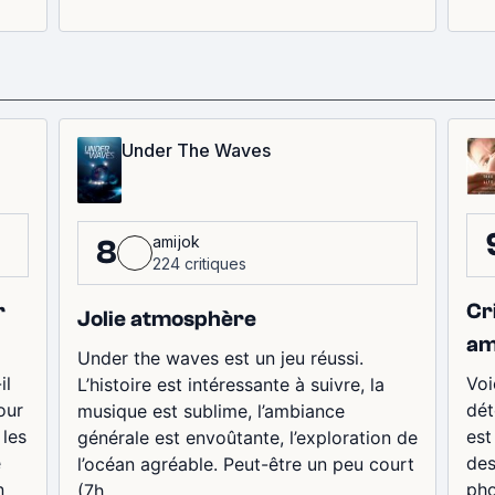
Under The Waves
amijok
8
224 critiques
r
Cr
Jolie atmosphère
am
Under the waves est un jeu réussi.
il
Voi
L’histoire est intéressante à suivre, la
our
dét
musique est sublime, l’ambiance
 les
est
générale est envoûtante, l’exploration de
e
des
l’océan agréable. Peut-être un peu court
n
pho
(7h...