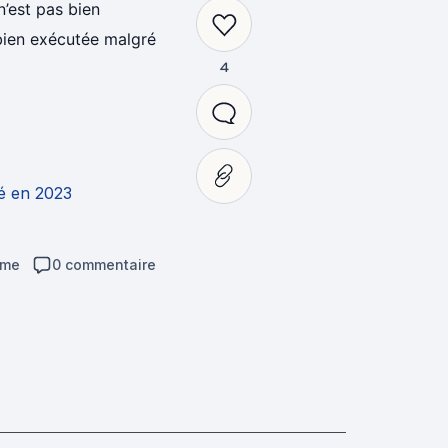
’est pas bien
 bien exécutée malgré
4
é en 2023
ime
0 commentaire