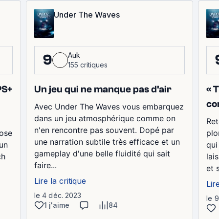
Under The Waves
Auk
9
155 critiques
PS+
Un jeu qui ne manque pas d'air
« 
co
Avec Under The Waves vous embarquez
dans un jeu atmosphérique comme on
Ret
n'en rencontre pas souvent. Dopé par
pose
plo
une narration subtile très efficace et un
'un
qui
gameplay d'une belle fluidité qui sait
ch
lai
faire...
et 
Lire la critique
Lir
le 4 déc. 2023
le 
1 j'aime
84