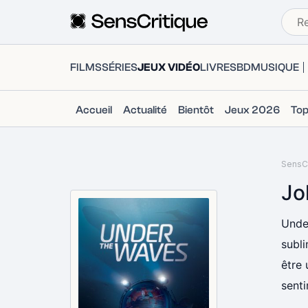
FILMS
SÉRIES
JEUX VIDÉO
LIVRES
BD
MUSIQUE
Accueil
Actualité
Bientôt
Jeux 2026
To
SensCr
Jo
Under
subli
être 
senti