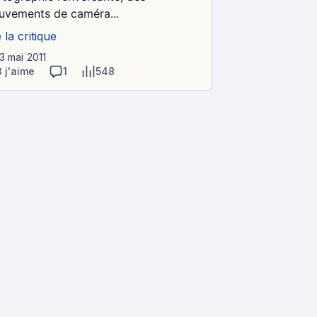
vements de caméra...
e la critique
23 mai 2011
3 j'aime
1
548