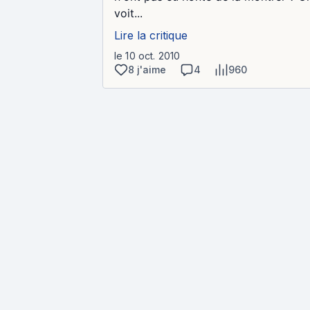
voit...
Lire la critique
le 10 oct. 2010
8 j'aime
4
960