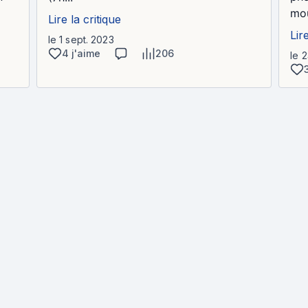
mou
Lire la critique
Lir
le 1 sept. 2023
4 j'aime
206
le 