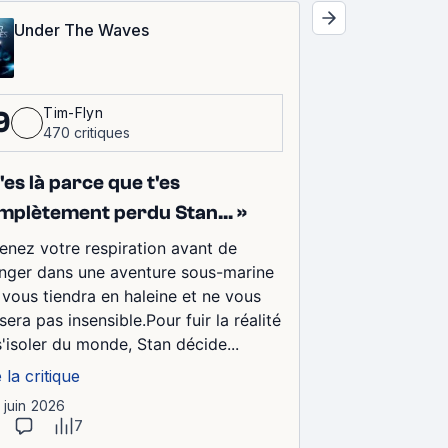
Under The Waves
Tim-Flyn
9
470 critiques
T'es là parce que t'es
mplètement perdu Stan… »
enez votre respiration avant de
nger dans une aventure sous-marine
 vous tiendra en haleine et ne vous
ssera pas insensible.Pour fuir la réalité
s'isoler du monde, Stan décide...
e la critique
9 juin 2026
7