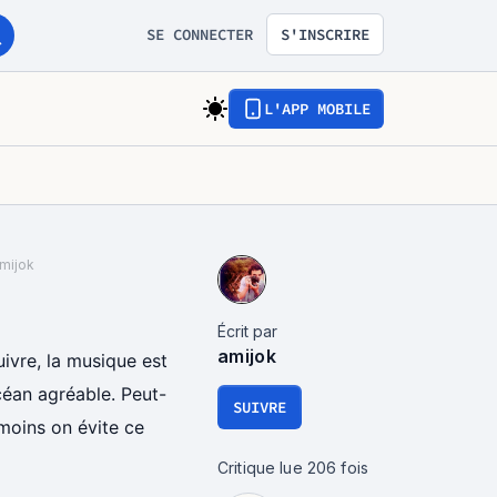
SE CONNECTER
S'INSCRIRE
L'APP MOBILE
amijok
Écrit par
amijok
uivre, la musique est
océan agréable. Peut-
SUIVRE
 moins on évite ce
Critique lue
206
fois