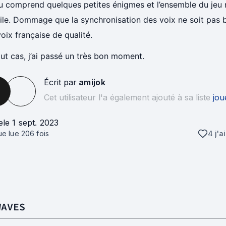
u comprend quelques petites énigmes et l’ensemble du jeu n
cile. Dommage que la synchronisation des voix ne soit pas
oix française de qualité.
ut cas, j’ai passé un très bon moment.
Écrit par
amijok
Cet utilisateur l'a également ajouté à sa liste
jou
e
le 1 sept. 2023
que lue
206
fois
4 j'a
WAVES