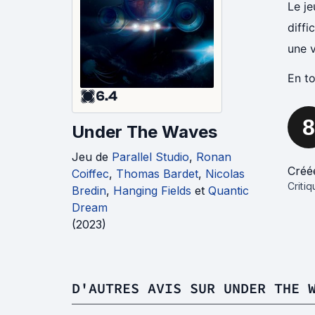
Le je
diffi
une v
En to
6.4
8
Under The Waves
Jeu
de
Parallel Studio
,
Ronan
Créé
Coiffec
,
Thomas Bardet
,
Nicolas
Criti
Bredin
,
Hanging Fields
et
Quantic
Dream
(
2023
)
D'AUTRES AVIS SUR UNDER THE 