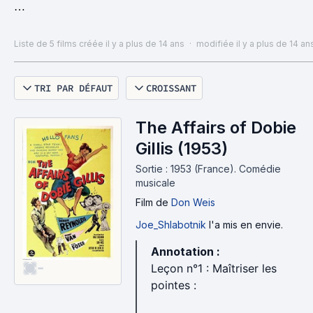
---
Liste de 5 films
créée il y a plus de 14 ans
·
modifiée il y a plus de 14 an
TRI PAR DÉFAUT
CROISSANT
Dans la même série :
Une quinzaine de numéros en plein air du tonnerre :
The Affairs of Dobie
http://bit.ly/1iaL6Sc
Gillis (1953)
20 numéros avec une mélodie du tonnerre
Sortie : 1953 (France).
Comédie
évidemment signée Cole Porter :
http://bit.ly/1cJnVqE
musicale
10 numéros de groupe du tonnerre :
Film
de
Don Weis
http://bit.ly/1biQCcV
Joe_Shlabotnik
l'a mis en envie.
Annotation :
-
Leçon n°1 : Maîtriser les
pointes :