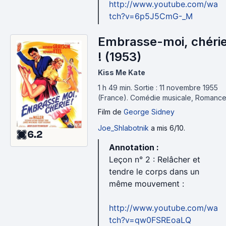
http://www.youtube.com/wa
tch?v=6p5J5CmG-_M
Embrasse-moi, chéri
! (1953)
Kiss Me Kate
1 h 49 min
.
Sortie : 11 novembre 1955
(France).
Comédie musicale, Romanc
Film
de
George Sidney
Joe_Shlabotnik
a mis 6/10.
6.2
Annotation :
Leçon n° 2 : Relâcher et
tendre le corps dans un
même mouvement :
http://www.youtube.com/wa
tch?v=qw0FSREoaLQ