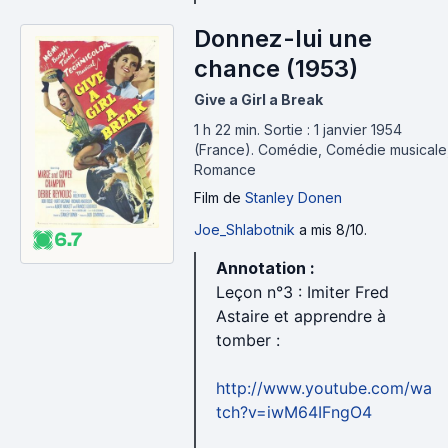
Donnez-lui une
chance (1953)
Give a Girl a Break
1 h 22 min
.
Sortie : 1 janvier 1954
(France).
Comédie, Comédie musicale
Romance
Film
de
Stanley Donen
Joe_Shlabotnik
a mis 8/10.
6.7
Annotation :
Leçon n°3 : Imiter Fred
Astaire et apprendre à
tomber :
http://www.youtube.com/wa
tch?v=iwM64IFngO4