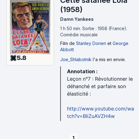
Cette satanée Lola
(1958)
Damn Yankees
1 h 50 min
.
Sortie : 1958 (France).
Comédie musicale
Film
de
Stanley Donen
et
George
Abbott
5.8
Joe_Shlabotnik
l'a mis en envie.
Annotation :
Leçon n°7 : Révolutionner le
déhanché et parfaire son
élasticité :
http://www.youtube.com/wa
tch?v=BIiZuAVZH4w
1