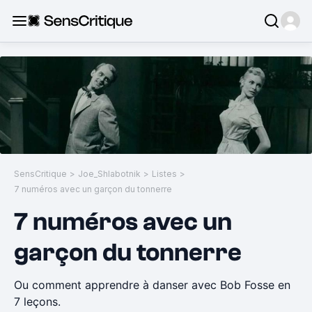
SensCritique
>
Joe_Shlabotnik
>
Listes
>
7 numéros avec un garçon du tonnerre
7 numéros avec un
garçon du tonnerre
Ou comment apprendre à danser avec Bob Fosse en
7 leçons.