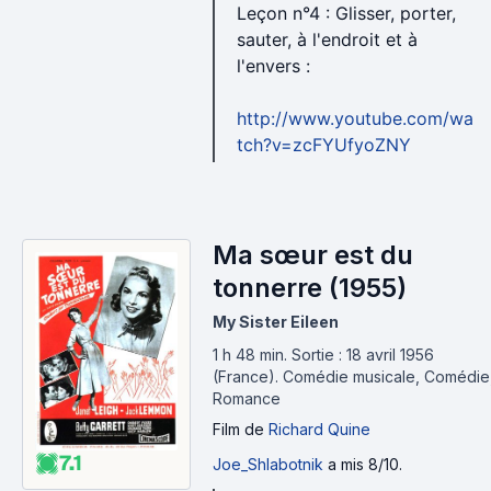
Leçon n°4 : Glisser, porter,
sauter, à l'endroit et à
l'envers :
http://www.youtube.com/wa
tch?v=zcFYUfyoZNY
Ma sœur est du
tonnerre (1955)
My Sister Eileen
1 h 48 min
.
Sortie : 18 avril 1956
(France).
Comédie musicale, Comédie
Romance
Film
de
Richard Quine
7.1
Joe_Shlabotnik
a mis 8/10.