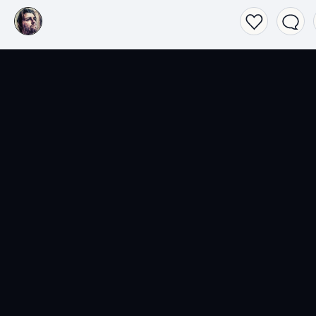
Films
Séries
Top 2026 séries
Top 2026 films
Spider-Noir
Obsession
Lucky
L'Odyssée
Les nouvelles séries du
Actualité
moment
Jeux vidéo
Livres
Top 2026 Jeux vidéo
Top 2026 livres
007 First Light
Le Calamity Club