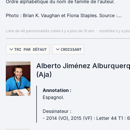
Ordre alphabétique du nom de famille de l'auteur.
Photo : Brian K. Vaughan et Fiona Staples. Source :
http://thegeekiary.com/comic-con-saga-panel-
report-brian-k-vaughan-fiona-staples/15403
Liste de 46 personnalités
créée il y a plus de 10 ans
·
modifiée il y a pl
TRI PAR DÉFAUT
CROISSANT
Alberto Jiménez Alburquer
(Aja)
Annotation :
Espagnol.
Dessinateur :
- 2014 (VO), 2015 (VF) : Letter 44 T1 : 6