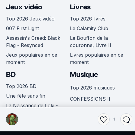
Jeux vidéo
Livres
Top 2026 Jeux vidéo
Top 2026 livres
007 First Light
Le Calamity Club
Assassin's Creed: Black
Le Bouffon de la
Flag - Resynced
couronne, Livre II
Jeux populaires en ce
Livres populaires en ce
moment
moment
BD
Musique
Top 2026 BD
Top 2026 musiques
Une fête sans fin
CONFESSIONS II
La Naissance de Loki -
Reality Awaits
One Piece, tome 113
1
Album du moment
Actualité BD