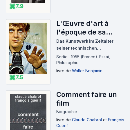
7.9
L'Œuvre d'art à
l'époque de sa
reproductibilité
Das Kunstwerk im Zeitalter
technique (1935)
seiner technischen
Reproduzierbarkeit
Sortie : 1955 (France).
Essai,
Philosophie
livre
de
Walter Benjamin
7.5
Comment faire un
film
Biographie
livre
de
Claude Chabrol
et
François
Guérif