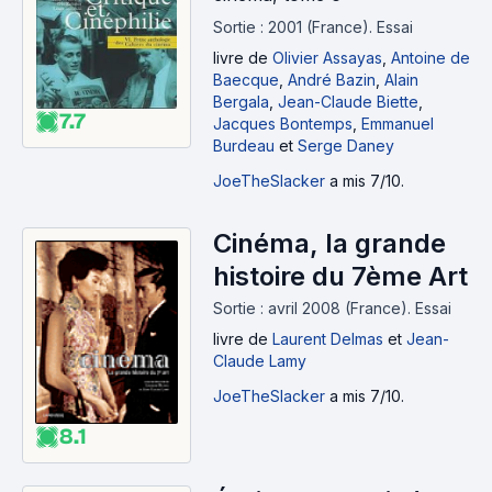
Sortie : 2001 (France).
Essai
livre
de
Olivier Assayas
,
Antoine de
Baecque
,
André Bazin
,
Alain
Bergala
,
Jean-Claude Biette
,
7.7
Jacques Bontemps
,
Emmanuel
Burdeau
et
Serge Daney
JoeTheSlacker
a mis 7/10.
Cinéma, la grande
histoire du 7ème Art
Sortie : avril 2008 (France).
Essai
livre
de
Laurent Delmas
et
Jean-
Claude Lamy
JoeTheSlacker
a mis 7/10.
8.1