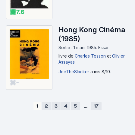
7.6
Hong Kong Cinéma
(1985)
Sortie : 1 mars 1985.
Essai
livre
de
Charles Tesson
et
Olivier
Assayas
JoeTheSlacker
a mis 8/10.
-
1
2
3
4
5
...
17