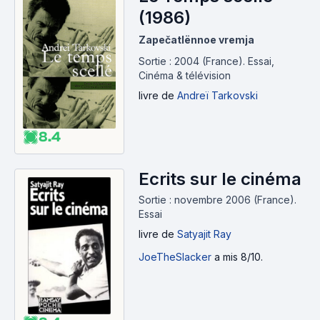
venait juste d'avoir lieu. » - Serge Daney
(1986)
Zapečatlënnoe vremja
http://fabienrothey.hautetfort.com/cinema/
Sortie : 2004 (France).
Essai,
__________________________________
Cinéma & télévision
livre
de
Andreï Tarkovski
Page 1 : Mes lectures
Page 3 : Les écrits des cinéastes
Page 5 : Entretiens & Conversations avec les
8.4
cinéastes
Page 6 : Livres sur des cinéastes
Ecrits sur le cinéma
Page 9 : Le Cinéma expérimental
Page 10 : Théoriciens, Historiens & Critiques
Sortie : novembre 2006 (France).
Essai
Page 11 : Autres ...
Page 12 : Romans et autres écrits de cinéastes
livre
de
Satyajit Ray
Page 12 : Les écrits d'acteurs
JoeTheSlacker
a mis 8/10.
Page 13 : A ranger