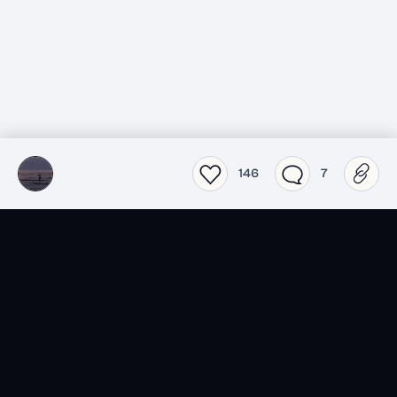
146
7
SensCritique dans votre
poche.
Téléchargez l’app SensCritique.