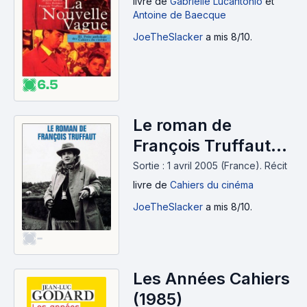
livre
de
Gabrielle Lucantonio
et
Antoine de Baecque
JoeTheSlacker
a mis 8/10.
6.5
Le roman de
François Truffaut
(1984)
Sortie : 1 avril 2005 (France).
Récit
livre
de
Cahiers du cinéma
JoeTheSlacker
a mis 8/10.
-
Les Années Cahiers
(1985)