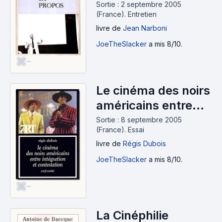
Sortie : 2 septembre 2005
(France).
Entretien
livre
de
Jean Narboni
JoeTheSlacker
a mis 8/10.
-
Le cinéma des noirs
américains entre
intégration et
Sortie : 8 septembre 2005
(France).
Essai
contestation
livre
de
Régis Dubois
JoeTheSlacker
a mis 8/10.
-
La Cinéphilie