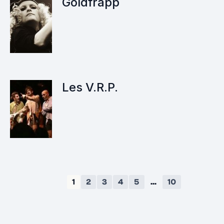
Goldfrapp
Les V.R.P.
1
2
3
4
5
...
10