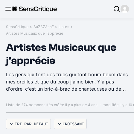
SensCritique
>
SuZAZAnnE
>
Listes
>
Artistes Musicaux que j'apprécie
Artistes Musicaux que
j'apprécie
Les gens qui font des trucs qui font boum boum dans
mes oreilles et que du coup j'aime bien. Y'a pas
d'ordre, c'est un bric-à-brac de chanteur.ses ou de
groupes que j'aime.
Liste de 274 personnalités
créée il y a plus de 4 ans
·
modifiée il y a 10
TRI PAR DÉFAUT
CROISSANT