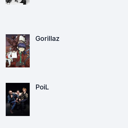
Gorillaz
PoiL