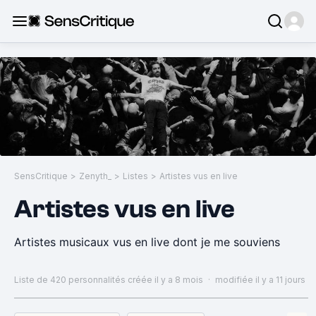
SensCritique
>
Zenyth_
>
Listes
>
Artistes vus en live
Artistes vus en live
Artistes musicaux vus en live dont je me souviens
Liste de 420 personnalités
créée il y a 8 mois
·
modifiée il y a 11 jours