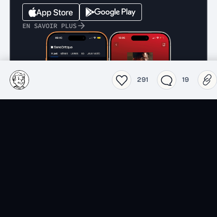
EN SAVOIR PLUS
291
19
Films
Séries
Top 2026 séries
Top 2026 films
Spider-Noir
Obsession