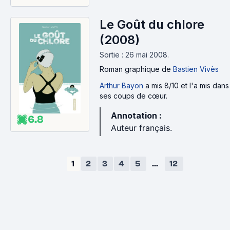
Le Goût du chlore
(2008)
Sortie : 26 mai 2008.
Roman graphique
de
Bastien Vivès
Arthur Bayon
a mis 8/10 et l'a mis dans
ses coups de cœur.
Annotation :
6.8
Auteur français.
1
2
3
4
5
...
12