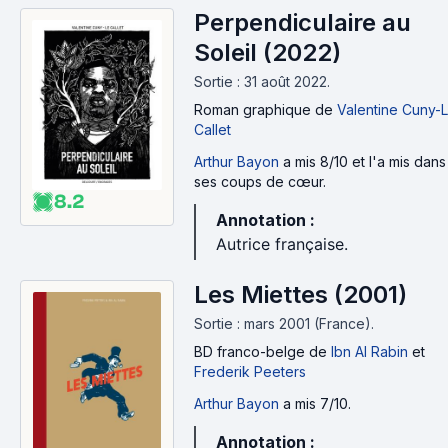
ries_courtes_entre_2_et_10_tomes/321524
Perpendiculaire au
Séries de 11 à 30 tomes :
Soleil (2022)
http://www.senscritique.com/liste/BD_francophone_se
Sortie : 31 août 2022.
ries_de_longueur_raisonnable_entre_11_et_30/1104425
Roman graphique
de
Valentine Cuny-
Callet
Arthur Bayon
a mis 8/10 et l'a mis dans
ses coups de cœur.
8.2
Annotation :
Autrice française.
Les Miettes (2001)
Sortie : mars 2001 (France).
BD franco-belge
de
Ibn Al Rabin
et
Frederik Peeters
Arthur Bayon
a mis 7/10.
Annotation :