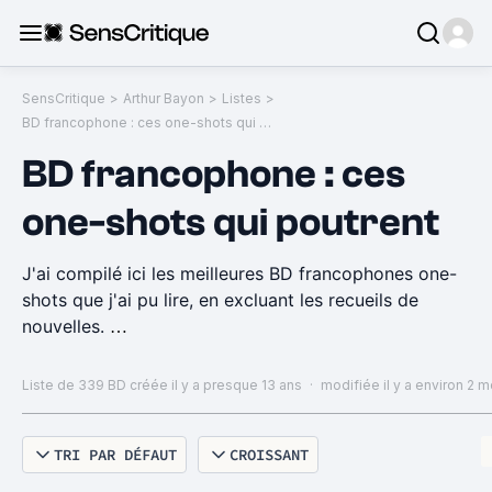
SensCritique
>
Arthur Bayon
>
Listes
>
BD francophone : ces one-shots qui poutrent
BD francophone : ces
one-shots qui poutrent
J'ai compilé ici les meilleures BD francophones one-
shots que j'ai pu lire, en excluant les recueils de
nouvelles.
Recueils :
Liste de 339 BD
créée il y a presque 13 ans
·
modifiée il y a environ 2 m
http://www.senscritique.com/liste/BD_francophone_c
es_recueils_qui_tabassent/313392
TRI PAR DÉFAUT
CROISSANT
Séries de 2 à 10 tomes :
http://www.senscritique.com/liste/BD_francophone_se