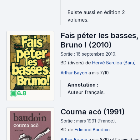
Existe aussi en édition 2
volumes.
Fais péter les basses,
Bruno ! (2010)
Sortie : 16 septembre 2010.
BD (divers)
de
Hervé Barulea (Baru)
Arthur Bayon
a mis 7/10.
Annotation :
Auteur français.
6.8
Couma acò (1991)
Sortie : mars 1991 (France).
BD
de
Edmond Baudoin
Arthur Bayon
a mis 8/10 et l'a mis dans