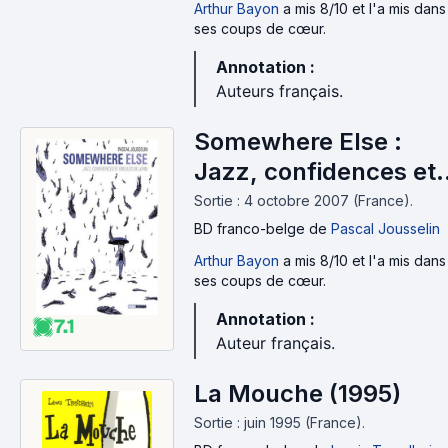
Arthur Bayon
a mis 8/10 et l'a mis dans
ses coups de cœur.
Annotation :
Auteurs français.
Somewhere Else :
Jazz, confidences et
oreilles de lapin (2007
Sortie : 4 octobre 2007 (France).
BD franco-belge
de
Pascal Jousselin
Arthur Bayon
a mis 8/10 et l'a mis dans
ses coups de cœur.
Annotation :
7.1
Auteur français.
La Mouche (1995)
Sortie : juin 1995 (France).