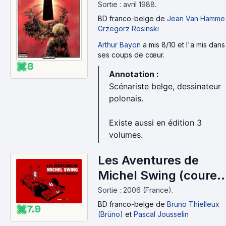
Sortie : avril 1988.
BD franco-belge
de
Jean Van Hamme
Grzegorz Rosinski
Arthur Bayon
a mis 8/10 et l'a mis dans
ses coups de cœur.
8
Annotation :
Scénariste belge, dessinateur
polonais.
Existe aussi en édition 3
volumes.
Les Aventures de
Michel Swing (coureu
automobile) (2006)
Sortie : 2006 (France).
BD franco-belge
de
Bruno Thielleux
7.9
(Brüno)
et
Pascal Jousselin